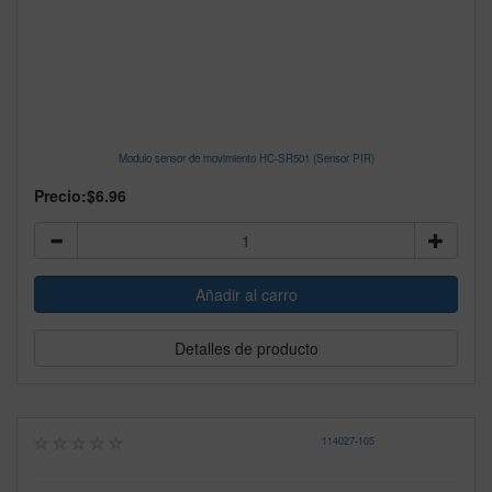
Modulo sensor de movimiento HC-SR501 (Sensor PIR)
Precio:
$6.96
Detalles de producto
114027
-
105