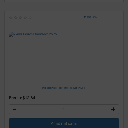
113532
-
2-5
Modulo Bluetooth Transceiver HM-10
Precio:
$12.84