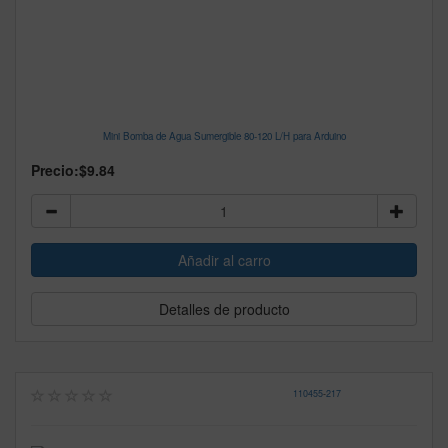
Mini Bomba de Agua Sumergible 80-120 L/H para Arduino
Precio:
$9.84
Detalles de producto
110455
-
217