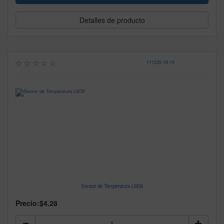
Detalles de producto
111235
-
19-10
Sensor de Temperatura LM35
Precio:
$4.28