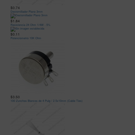
$0.74
Destornillador Plano 3mm
$1.84
Resistencia 24 Ohm 1/4W - 5%
$0.11
Potenciometro 10K Ohm
$3.50
100 Zunchos Blancos de 4 Pulg / 2.5x10mm (Cable Ties)