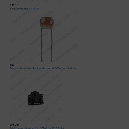
$0.11
Fotoresistencia GL5549
$0.77
Modulo Zumbador Pasivo (Buzzer) KY-006 para Arduino
$4.20
Mini fuente de poder HLK-PM01 3.3V DC 3W