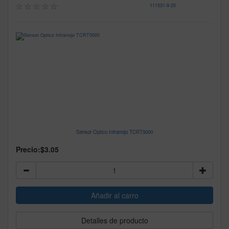
111531
-
9-25
Sensor Optico Infrarrojo TCRT5000
Precio:
$3.05
Detalles de producto