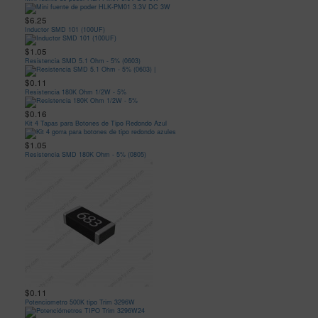
$6.25
Inductor SMD 101 (100UF)
$1.05
Resistencia SMD 5.1 Ohm - 5% (0603)
$0.11
Resistencia 180K Ohm 1/2W - 5%
$0.16
Kit 4 Tapas para Botones de Tipo Redondo Azul
$1.05
Resistencia SMD 180K Ohm - 5% (0805)
$0.11
Potenciometro 500K tipo Trim 3296W