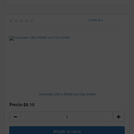
111294
-
42-3
Convertidor USB a RS485 (con Chip CH340)
Precio:
$6.10