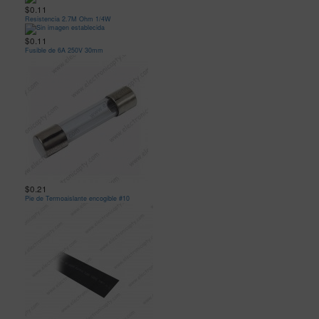
$0.11
Resistencia 2.7M Ohm 1/4W
$0.11
Fusible de 6A 250V 30mm
$0.21
Pie de Termoaislante encogible #10