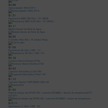
$3.68
Optoacoplador 4N33 DIP-6
$1.31
Resistencia SMD 22K Ohm - 5% (0603)
$0.11
Modulo Sensor de Nivel de Agua
$8.55
5 Tornillos Allen M3 x 16 Cabeza Plana
$1.05
Resistencia 3K Ohm 1/2W - 1%
$0.16
Conector Macho-Hembra XT30
$2.63
Capacitor Electrolitico 3.3uF 50V
$1.10
Transistor Mosfet FQPF2N60C 600V 2A
$1.50
Reloj de tiempo real AT24C128 + memoria DS18B20 + Sensor de temperatura(RTC
DS1307)
$12.11
Resistencia 11 Ohm 1/4W - 5%