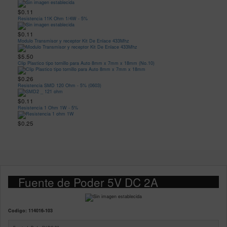
$0.11
Resistencia 11K Ohm 1/4W - 5%
$0.11
Modulo Transmisor y receptor Kit De Enlace 433Mhz
$5.50
Clip Plastico tipo tornillo para Auto 8mm x 7mm x 18mm (No.10)
$0.26
Resistencia SMD 120 Ohm - 5% (0603)
$0.11
Resistencia 1 Ohm 1W - 5%
$0.25
Fuente de Poder 5V DC 2A
Codigo: 114016-103