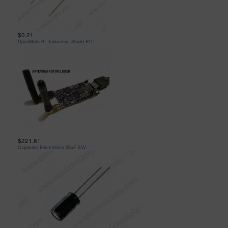
$0.21
OpenMote B - Industrias Shield PLC
$221.81
Capacitor Electrolitico 33uF 25V