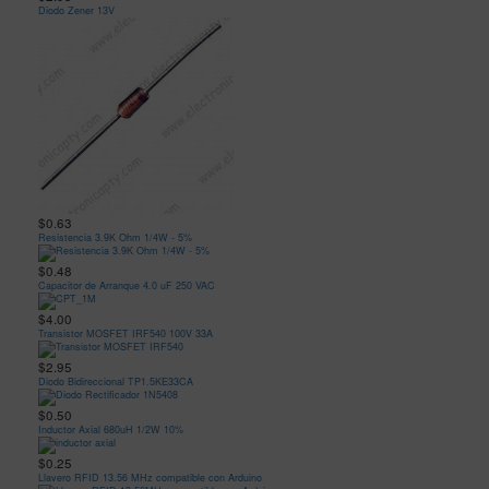
Diodo Zener 13V
$0.63
Resistencia 3.9K Ohm 1/4W - 5%
$0.48
Capacitor de Arranque 4.0 uF 250 VAC
$4.00
Transistor MOSFET IRF540 100V 33A
$2.95
Diodo Bidireccional TP1.5KE33CA
$0.50
Inductor Axial 680uH 1/2W 10%
$0.25
Llavero RFID 13.56 MHz compatible con Arduino