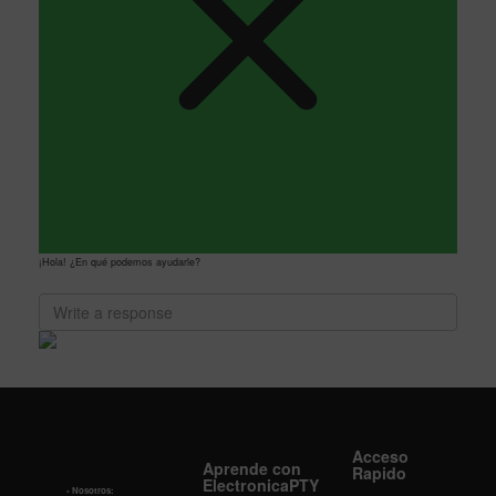
¡Hola! ¿En qué podemos ayudarle?
Acceso
Aprende con
Rapido
ElectronicaPTY
• Nosotros: