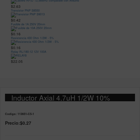
$2.63
Transistor PNP S8550
$0.42
Fusible de 1A 250V 20mm
$0.16
Resistencia 430 Ohm 1/2W - 5%
$0.16
Relay RL/180-12 12V 100A
$22.05
Inductor Axial 4.7uH 1/2W 10%
Codigo: 113651-C5-1
Precio:
$0.27