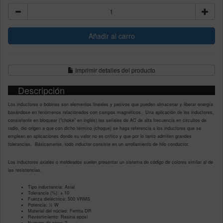
Imprimir detalles del producto
Descripción
Los inductores o bobinas son elementos lineales y pasivos que pueden almacenar y liberar energía
basándose en fenómenos relacionados con campos magnéticos. Una aplicación de los inductores,
consistente en bloquear ("choke" en inglés) las señales de AC de alta frecuencia en circuitos de
radio, dio origen a que con dicho término (choque) se haga referencia a los inductores que se
emplean en aplicaciones donde su valor no es crítico y que por lo tanto admiten grandes
tolerancias. Básicamente, todo inductor consiste en un arrollamiento de hilo conductor.
Los inductores axiales o moldeados suelen presentar un sistema de código de colores similar al de
las resistencias.
Tipo inductancia: Axial
Tolerancia (%): ± 10
Fuerza dieléctrica: 500 VRMS
Potencia: ½ W
Material del núcleo: Ferrita DR
Revestimiento: Resina epoxi
Número de pines:2