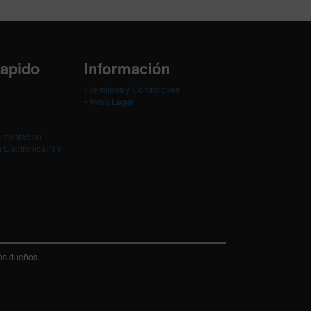
apido
Información
• Terminos y Condiciones
• Aviso Legal
umentación
 ElectronicaPTY
vos dueños.