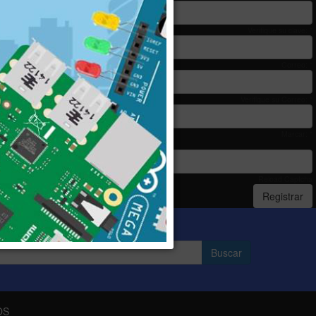
Verifique su clave: *
Correo: *
Verifique su Correo: *
Marcar: *
Reload Captcha
Registrar
OS