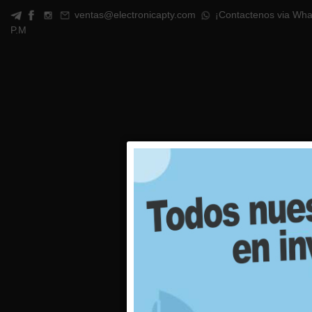
ventas@electronicapty.com
¡Contactenos via Wha
P.M