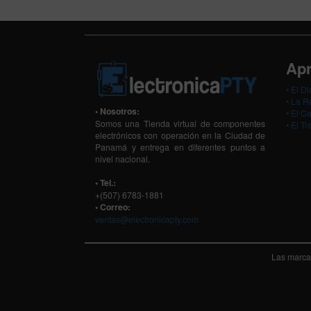
Apr
•
El Di
•
La Re
• Nosotros:
•
El Ca
Somos una Tienda virtual de componentes
•
El Tr
electrónicos con operación en la Ciudad de
Panamá y entrega en diferentes puntos a
nivel nacional.
• Tel.:
+(507) 6783-1881
• Correo:
ventas@electronicapty.com
Las marcas