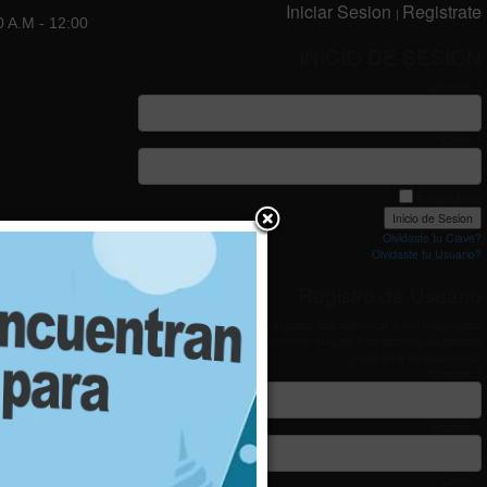
Iniciar Sesion
Registrate
|
0 A.M - 12:00
INICIO DE SESION
Usuario: *
Clave: *
Recordarme
Olvidaste tu Clave?
Olvidaste tu Usuario?
Registro de Usuario
Los campos marcados con asterisco(*) son requeridos!
Su contraseña debe contener mas de 8 caracteres, un simbolo
y una letra en mayuscula.
Nombre: *
Usuario: *
Clave: *