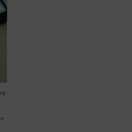
re
co