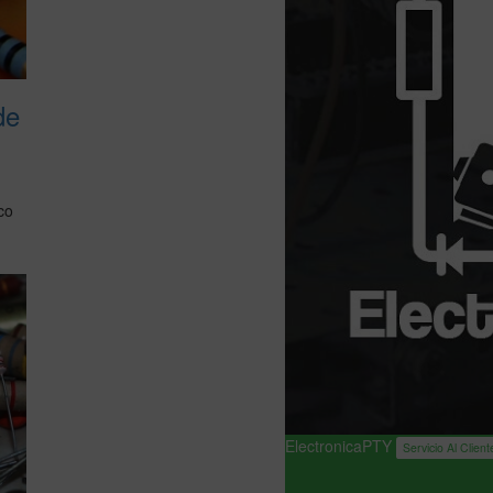
de
co
ElectronicaPTY
Servicio Al Client