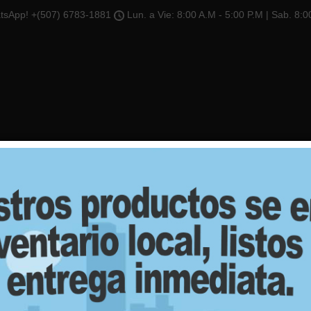
tsApp! +(507) 6783-1881
Lun. a Vie: 8:00 A.M - 5:00 P.M | Sab. 8:0