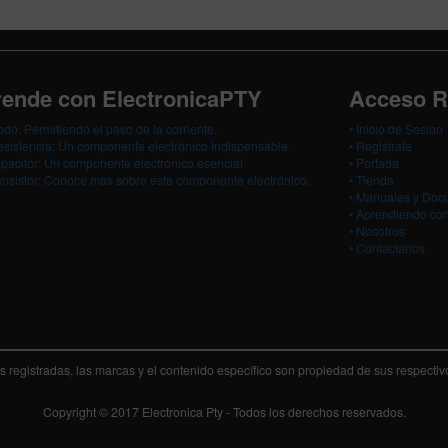
ende con ElectronicaPTY
Acceso R
odo: Permitiendo el paso de la corriente.
•
Inicio de Sesion
sistencia: Un componente electrónico indispensable.
•
Registrate
pacitor: Un componente electrónico esencial
•
Portada
ansistor: Conoce mas sobre este componente electrónico.
•
Tienda
•
Manuales y Doc
•
Aprendiendo con
•
Nosotros
•
Contactanos
 registradas, las marcas y el contenido específico son propiedad de sus respecti
Copyright © 2017 Electronica Pty - Todos los derechos reservados.