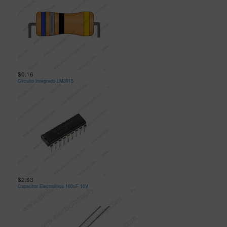
$0.16
Circuito Integrado LM3915
$2.63
Capacitor Electrolitico 100uF 10V