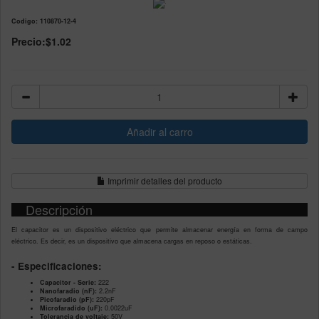
Codigo: 110870-12-4
Precio:
$1.02
Imprimir detalles del producto
Descripción
El capacitor es un dispositivo eléctrico que permite almacenar energía en forma de campo
eléctrico. Es decir, es un dispositivo que almacena cargas en reposo o estáticas.
- Especificaciones:
Capacitor - Serie:
222
Nanofaradio (nF):
2.2nF
Picofaradio (pF):
220pF
Microfaradido (uF):
0.0022uF
Tolerancia de voltaje:
50V