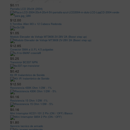
$0.11
Pantalla LCD 20x04 (2004)
$12.00
5 Tornillos Allen M3 x 12 Cabeza Redonda
$1.05
Modulo Elevador de Voltaje MT3608 2V-28V 2A (Boost step up)
$12.85
Conector SMA a U.FL 4.5 pulgadas
$5.25
Transistor BC337 NPN
$0.42
Kit IR Inalambrico de Sonido
$12.50
Resistencia 430K Ohm 1/2W - 1%
$0.16
Resistencia 15 Ohm 1/2W -1%
$0.16
Mini Interruptor KCD1-101 2 Pin (ON / OFF) Blanco
$1.80
Servicio tecnico de armado