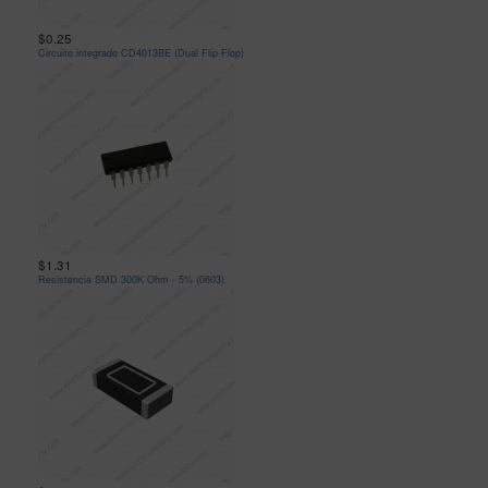
$0.25
Circuito integrado CD4013BE (Dual Flip-Flop)
$1.31
Resistencia SMD 300K Ohm - 5% (0603)