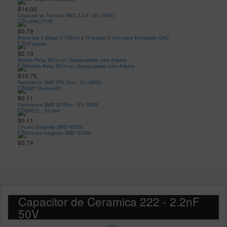
$14.02
Capacitor de Tantalun SMD 2.2uF 16V (3216)
$0.79
Broca tipo V-Shape 3.175mm a 10 grados 0.1mm para Enruteador CNC
$2.10
Modulo Relay 8CH con Optoacoplador para Arduino
$15.75
Resistencia SMD 270 Ohm - 5% (0603)
$0.11
Resistencia SMD 33 Ohm - 5% (0603)
$0.11
Circuito Integrado SMD NE555
$0.74
Capacitor de Ceramica 222 - 2.2nF
50V