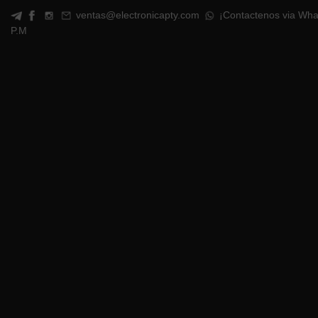
ventas@electronicapty.com
¡Contactenos via Wha
P.M