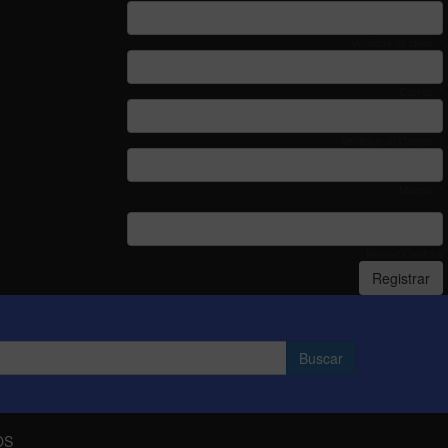
Verifique su clave: *
Correo: *
Verifique su Correo: *
Marcar: *
Reload Captcha
Registrar
OS