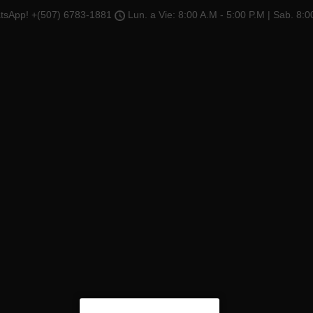
tsApp! +(507) 6783-1881
Lun. a Vie: 8:00 A.M - 5:00 P.M | Sab. 8:0