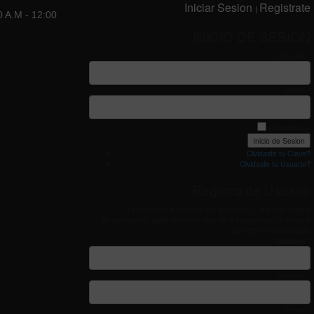
Iniciar Sesion
Registrate
|
0 A.M - 12:00
INICIO DE SESION
Usuario: *
Clave: *
Recordarme
Olvidaste tu Clave?
Olvidaste tu Usuario?
Registro de Usuario
Los campos marcados con asterisco(*) son requeridos!
Su contraseña debe contener mas de 8 caracteres, un simbolo
y una letra en mayuscula.
Nombre: *
Usuario: *
Clave: *