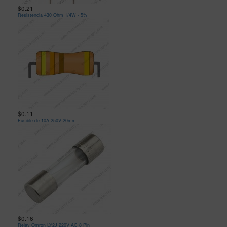
$0.21
Resistencia 430 Ohm 1/4W - 5%
$0.11
Fusible de 10A 250V 20mm
$0.16
Relay Omron LY2J 220V AC 8 Pin