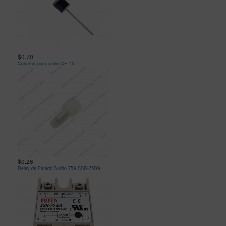
$0.70
Cobertor para cable CE-1X
$0.26
Relay de Estado Solido 75A SSR-75DA