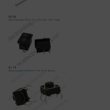
$0.26
Mini Interruptor KCD1-101 2 Pin (ON / OFF) negro
$1.79
Boton pulsador 6x6x5mm 4 Pin (Push Button)