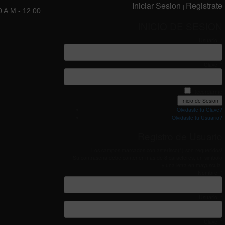
Iniciar Sesion
Registrate
|
0 A.M - 12:00
INICIO DE SESION
Usuario: *
Clave: *
Recordarme
Olvidaste tu Clave?
Olvidaste tu Usuario?
Registro de Usuario
Los campos marcados con asterisco(*) son requeridos!
Su contraseña debe contener mas de 8 caracteres, un simbolo
y una letra en mayuscula.
Nombre: *
Usuario: *
Clave: *