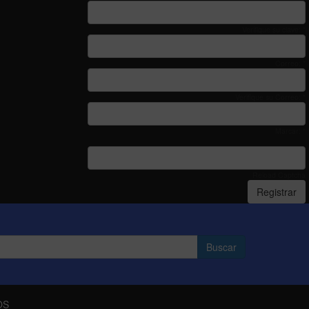
Verifique su clave: *
Correo: *
Verifique su Correo: *
Marcar: *
Reload Captcha
Registrar
OS