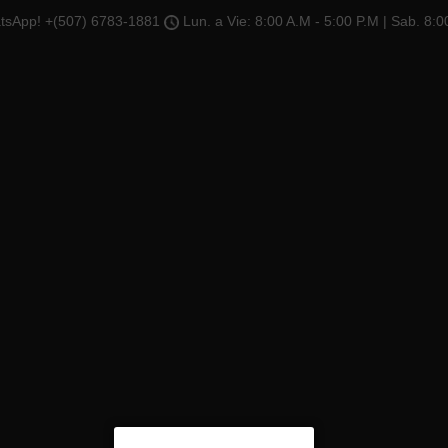
tsApp! +(507) 6783-1881
Lun. a Vie: 8:00 A.M - 5:00 P.M | Sab. 8:0