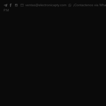
ventas@electronicapty.com
¡Contactenos via Wha
P.M