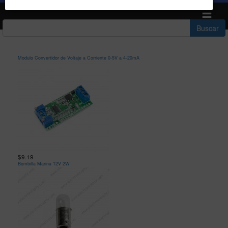
Toggle n
Modulo Convertidor de Voltaje a Corriente 0-5V a 4-20mA
$9.19
Bombilla Marina 12V 2W