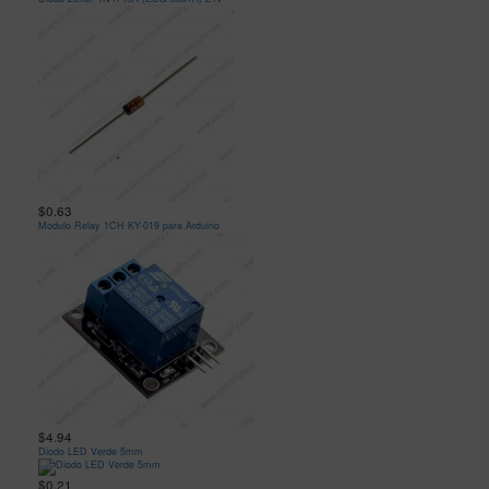
$0.63
Modulo Relay 1CH KY-019 para Arduino
$4.94
Diodo LED Verde 5mm
$0.21