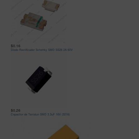
$0.16
Diodo Rectificador Schottky SMD SS26 2A 60V
$0.26
Capacitor de Tantalun SMD 3.3uF 16V (3216)