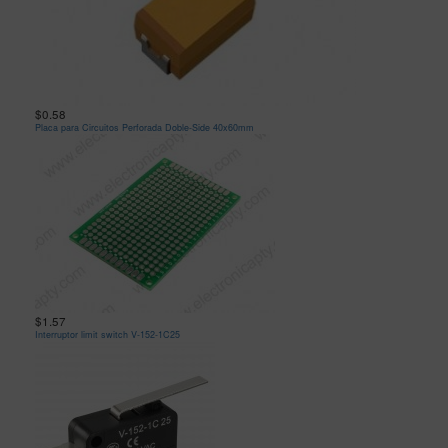
$0.58
Placa para Circuitos Perforada Doble-Side 40x60mm
$1.57
Interruptor limit switch V-152-1C25