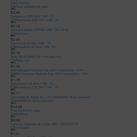
Pasta Termica
$3.68
Resistencia 200K Ohm 1/2W - 1%
$0.16
Transistor Mosfet IRFP640 200V ,18A 125 W
$2.00
Resistencia 43 Ohm 1/2W - 1%
$0.16
Relay 95224-20000 12v 4 Pin para Auto
$7.35
Mini Interruptor Redondo Rojo SPDT 2 posiciones - 3 Pin
$1.79
Resistencia 1.1K Ohm 1/4W - 5%
$0.11
Convertidor de Voltaje DC a DC LM2596HVS (Buck Converter)
$14.95
Pinza de Punta 5. pulg
$5.00
Transistor Regulador de Voltaje SMD L7812CD2T-TR
$1.31