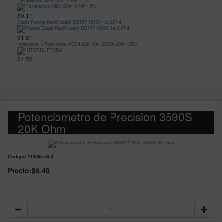
Resistencia 680K Ohm 1/4W - 1%
$0.11
Diodo Puente Rectificador DB107 1000V 1A DIP-4
$1.31
Interruptor 3 Posiciones KCD4-202 16A -250VA 20A -125V
$4.20
Potenciometro de Precision 3590S
20K Ohm
Codigo: 113965-50-3
Precio:
$8.40