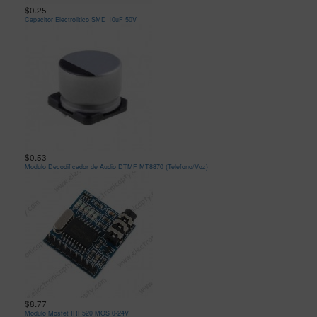
$0.25
Capacitor Electrolitico SMD 10uF 50V
$0.53
Modulo Decodificador de Audio DTMF MT8870 (Telefono/Voz)
$8.77
Modulo Mosfet IRF520 MOS 0-24V