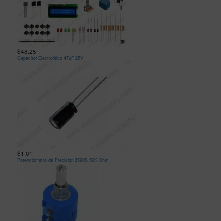
$48.25
Capacitor Electrolitico 47uF 25V
$1.01
Potenciometro de Precision 3590S 50K Ohm