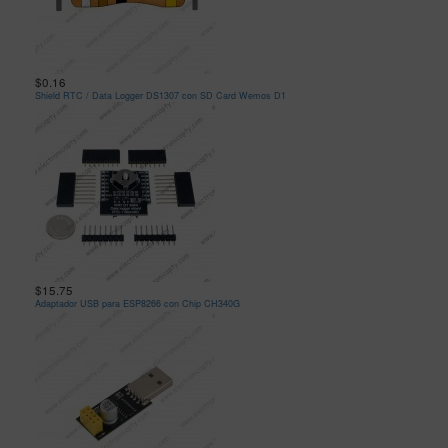
$0.16
Shield RTC / Data Logger DS1307 con SD Card Wemos D1
$15.75
Adaptador USB para ESP8266 con Chip CH340G