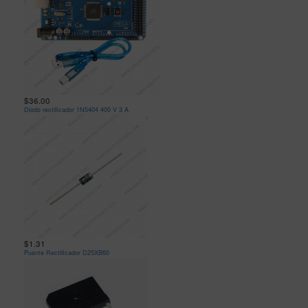
$36.00
Diodo rectificador 1N5404 400 V 3 A
$1.31
Puente Rectificador D25XB60