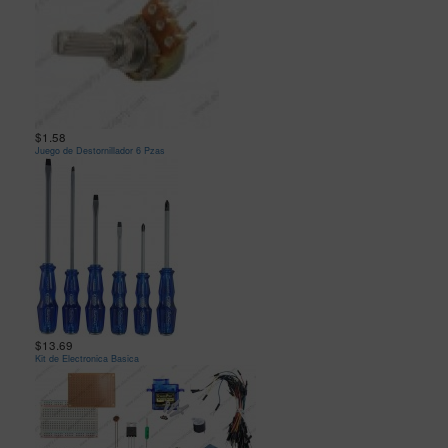
$1.58
Juego de Destornillador 6 Pzas
$13.69
Kit de Electronica Basica