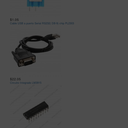
$1.05
Cable USB a puerto Serial RS232( DB-9) chip PL2303
$22.05
Circuito Integrado LM3915