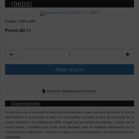
(0603)
Codigo: 113251-LBR2
Precio:
$0.11
Imprimir detalles del producto
Descripción
La resistencia es un componente electrónico diseñado para causar una caída de tensión al flujo de
electricidad en un punto dado, es decir. En otras palabras se opone al paso de la corriente en un
circuito electrónico. Las resistencias SMD, al igual que las resistencias clasicas, cumplen con la
misma función, a diferencia que estas estan diseñadas para ser soldadas directamente en un
circuito impreso o electronico. Tienen por lo regular, una forma rectangular y en cada extremo estan
metalizadas.