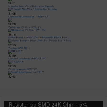
$0.11
5 Tornillos Allen M3 x 8 Cabeza tipo Casquillo
$1.05
Capacitor de Ceramica 681 - 680pF 50V
$0.20
Resistencia 180 Ohm 1/2W - 1%
$0.16
Modulo Puente H Driver L298N Para Motores Paso A Paso
$9.55
Termistor NTC 5D-11
$3.50
Capacitor Electrolitico SMD 47uF 50V
$0.53
Circuito integrado HCPL2601
$2.63
Resistencia SMD 24K Ohm - 5%