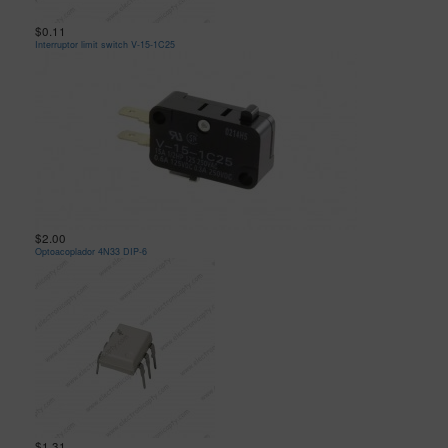
$0.11
Interruptor limit switch V-15-1C25
$2.00
Optoacoplador 4N33 DIP-6
$1.31