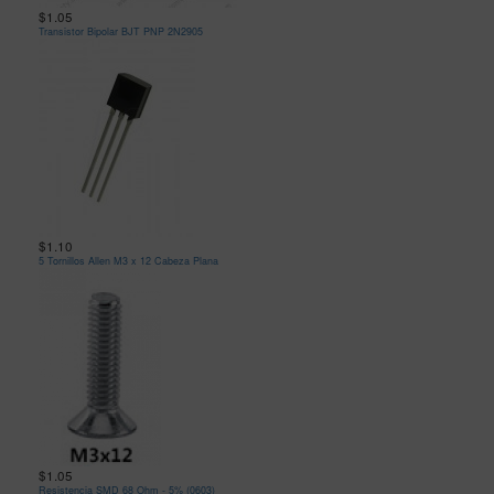
$1.05
Transistor Bipolar BJT PNP 2N2905
$1.10
5 Tornillos Allen M3 x 12 Cabeza Plana
$1.05
Resistencia SMD 68 Ohm - 5% (0603)