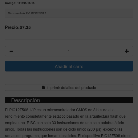
Codigo: 111195-16-15
Microcontrolador PIC 12F1822 DIP 8
Precio:
$7.35
Imprimir detalles del producto
Descripción
El PIC12F508-I / P es un microcontrolador CMOS de 8 bits de alto
rendimiento completamente estático basado en la arquitectura flash que
emplea una RISC con solo 33 instrucciones de una sola palabra / ciclo
único. Todas las instrucciones son de ciclo único (200 μs), excepto las
ramas del programa, que toman dos ciclos. El dispositivo PIC12F508 ofrece