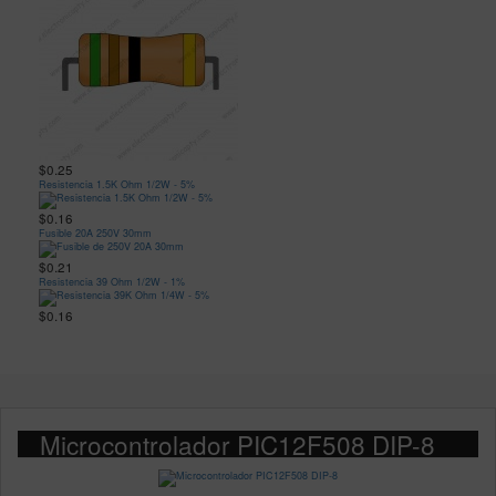
$0.25
Resistencia 1.5K Ohm 1/2W - 5%
$0.16
Fusible 20A 250V 30mm
$0.21
Resistencia 39 Ohm 1/2W - 1%
$0.16
Microcontrolador PIC12F508 DIP-8