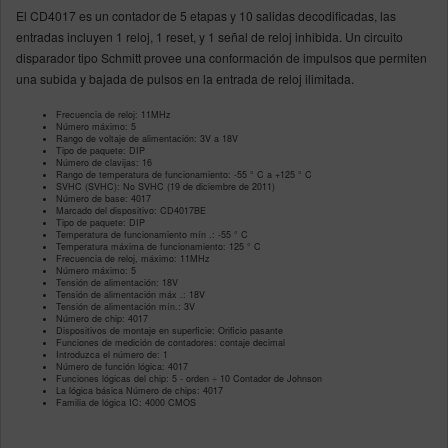
El CD4017 es un contador de 5 etapas y 10 salidas decodificadas, las
entradas incluyen 1 reloj, 1 reset, y 1 señal de reloj inhibida. Un circuito
disparador tipo Schmitt provee una conformación de impulsos que permiten
una subida y bajada de pulsos en la entrada de reloj ilimitada.
Frecuencia de reloj: 11MHz
Número máximo: 5
Rango de voltaje de alimentación: 3V a 18V
Tipo de paquete: DIP
Número de clavijas: 16
Rango de temperatura de funcionamiento: -55 ° C a +125 ° C
SVHC (SVHC): No SVHC (19 de diciembre de 2011)
Número de base: 4017
Marcado del dispositivo: CD4017BE
Tipo de paquete: DIP
Temperatura de funcionamiento mín .: -55 ° C
Temperatura máxima de funcionamiento: 125 ° C
Frecuencia de reloj, máximo: 11MHz
Número máximo: 5
Tensión de alimentación: 18V
Tensión de alimentación máx .: 18V
Tensión de alimentación mín.: 3V
Número de chip: 4017
Dispositivos de montaje en superficie: Orificio pasante
Funciones de medición de contadores: contaje decimal
Introduzca el número de: 1
Número de función lógica: 4017
Funciones lógicas del chip: 5 - orden ÷ 10 Contador de Johnson
La lógica básica Número de chips: 4017
Familia de lógica IC: 4000 CMOS