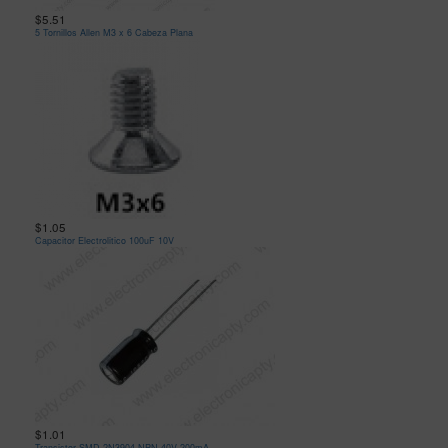
$5.51
5 Tornillos Allen M3 x 6 Cabeza Plana
$1.05
Capacitor Electrolitico 100uF 10V
$1.01
Transistor SMD 2N3904 NPN 40V 200mA