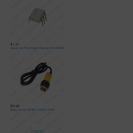
$1.31
Sensor de Proximidad Infrarrojo E18-D80NK
$9.98
Relay Omron MY2N-J 24VDC 8 Pin