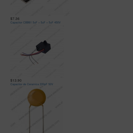
$7.36
Capacitor CBB61 5uF + 5uF + 5uF 450V
$13.90
Capacitor de Ceramica 220pF 50V