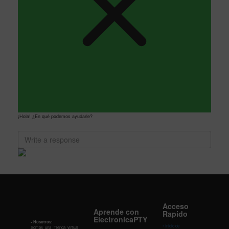
¡Hola! ¿En qué podemos ayudarle?
Acceso
Aprende con
Rapido
ElectronicaPTY
• Nosotros:
•
Inicio de
Somos una Tienda virtual