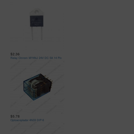
$2.36
Relay Omrom MY4NJ 24V DC 5A 14 Pin
$5.78
Optoacoplador 4N33 DIP-6