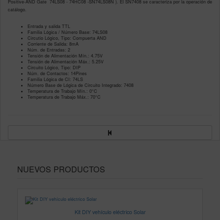
Positive-AND Gate 74LS08 - 74HC08 -SN74LS08N ). El SN7408 se caracteriza por la operación de
catálogo.
Entrada y salida TTL
Familia Lógica / Número Base: 74LS08
Circutio Lógico, Tipo: Compuerta AND
Corriente de Salida: 8mA
Núm. de Entradas: 2
Tensión de Alimentación Mín.: 4.75V
Tensión de Alimentación Máx.: 5.25V
Circuito Lógico, Tipo: DIP
Núm. de Contactos: 14Pines
Familia Lógica de CI: 74LS
Número Base de Lógica de Circuito Integrado: 7408
Temperatura de Trabajo Mín.: 0°C
Temperatura de Trabajo Máx.: 70°C
NUEVOS PRODUCTOS
Kit DIY vehículo eléctrico Solar