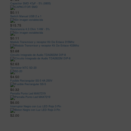
Capacitor SMD 47pF - 5% (0805)
$0.11
Switch Manual USB 2 a 1
$15.75
Resistencia 4.3 Ohm 1/4W - 5%
$0.11
Modulo Transmisor y receptor Kit De Enlace 315Mhz
$3.68
Circuito Integrado de Audio TDA2822M DIP-8
$2.63
Termistor NTC 5D-20
$4.50
Fusible Rectangular SS-5 4A 250V
$0.32
Pantalla Punto Led MAX7219
$6.00
Interruptor Negro con Luz LED Rojo 3 Pin
$2.00