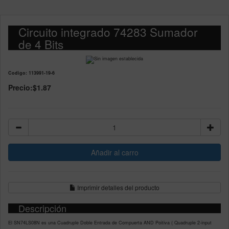
Circuito integrado 74283 Sumador
de 4 Bits
Codigo: 113991-19-6
Precio:
$1.87
Imprimir detalles del producto
Descripción
El SN74LS08N es una Cuadruple Doble Entrada de Compuerta AND Poitiva ( Quadruple 2-input