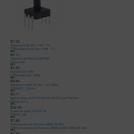
$7.35
Resistencia 68 Ohm 1/4W - 1%
$0.11
Transistor de Potencia MP1620
$5.25
Pantalla LCD 1602
$8.85
Resistencia SMD 33 Ohm - 5% (0603)
$0.11
Modulo Relay 4CH FY-T734-24V AC/DC para Riel Din
$32.95
Fuente de poder 12V DC 1A
$7.88
Potenciometro de Precision 3590S 2K Ohm
$7.85