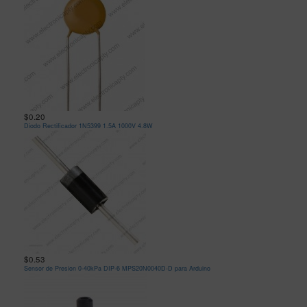
$0.20
Diodo Rectificador 1N5399 1.5A 1000V 4.8W
$0.53
Sensor de Presion 0-40kPa DIP-6 MPS20N0040D-D para Arduino