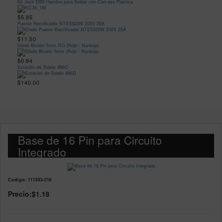
Kit Jack DB9 Hembra para Soldar con Carcasa Plastica
$5.85
Puente Rectificador NTE5322W 200V 25A
$11.50
Diodo Bicolor 5mm RO (Rojo - Naranja)
$0.84
Estación de Soldar 886D
$140.00
Base de 16 Pin para Circuito
Integrado
Codigo: 111553-216
Precio:
$1.18