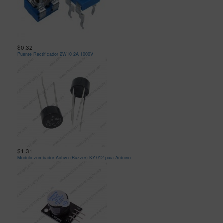
$0.32
Puente Rectificador 2W10 2A 1000V
$1.31
Modulo zumbador Activo (Buzzer) KY-012 para Arduino