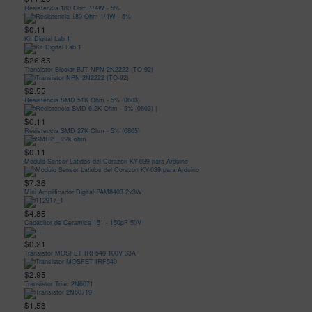
Resistencia 180 Ohm 1/4W - 5%
$0.11
Kit Digital Lab 1
$26.85
Transistor Bipolar BJT NPN 2N2222 (TO-92)
$2.55
Resistencia SMD 51K Ohm - 5% (0603)
$0.11
Resistencia SMD 27K Ohm - 5% (0805)
$0.11
Modulo Sensor Latidos del Corazon KY-039 para Arduino
$7.36
Mini Amplificador Digital PAM8403 2x3W
$4.85
Capacitor de Ceramica 151 - 150pF 50V
$0.21
Transistor MOSFET IRF540 100V 33A
$2.95
Transistor Triac 2N6071
$1.58