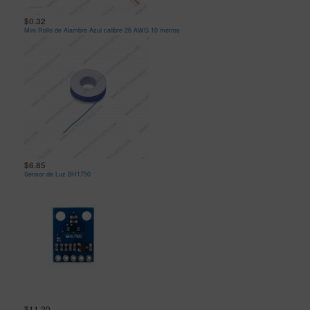
$0.32
Mini Rollo de Alambre Azul calibre 26 AWG 10 metros
$6.85
Sensor de Luz BH1750
$11.20