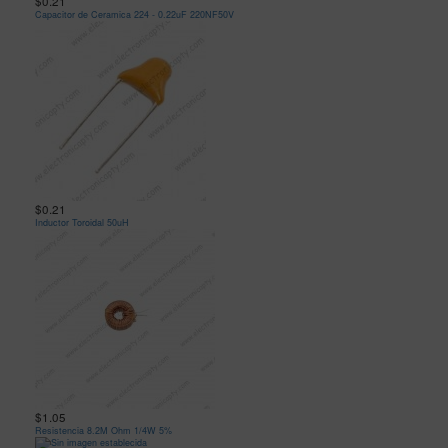
$0.21
Capacitor de Ceramica 224 - 0.22uF 220NF50V
$0.21
Inductor Toroidal 50uH
$1.05
Resistencia 8.2M Ohm 1/4W 5%