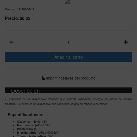
Codigo: 111488-32-18
Precio:
$0.22
Imprimir detalles del producto
Descripción
El capacitor es un dispositivo eléctrico que permite almacenar energía en forma de campo
eléctrico. Es decir, es un dispositivo que almacena cargas en reposo o estáticas.
- Especificaciones:
Capacitor - Serie:
334
Nanofaradio (nF):
0.33nF
Picofaradio (pF):
Microfaradido (uF):
0.00033uF
Tolerancia de voltaje:
50V