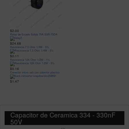
$2.00
Relay de Estado Solido 75A SSR-75DA
$24.68
Resistencia 7.5 Ohm 1/4W - 5%
$0.11
Resistencia 12K Ohm 1/2W - 1%
$0.16
Conector micro usb con cobertor plastico
$1.47
Capacitor de Ceramica 334 - 330nF
50V