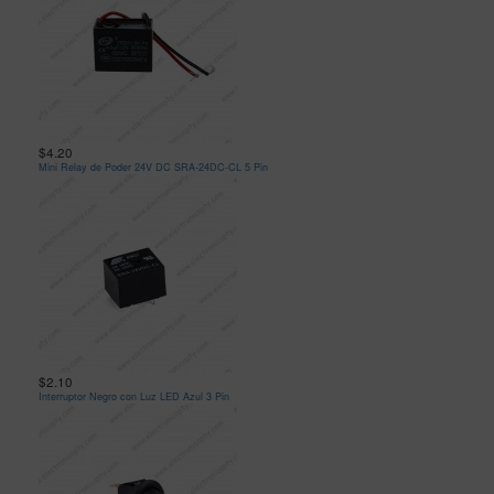
$4.20
Mini Relay de Poder 24V DC SRA-24DC-CL 5 Pin
$2.10
Interruptor Negro con Luz LED Azul 3 Pin