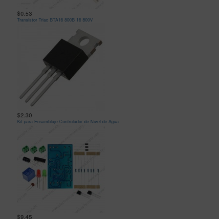
$0.53
Transistor Triac BTA16 800B 16 800V
$2.30
Kit para Ensamblaje Controlador de Nivel de Agua
$9.45