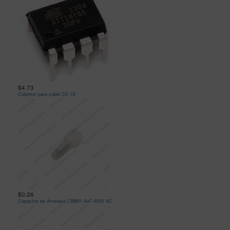
$4.73
Cobertor para cable CE-1X
$0.26
Capacitor de Arranque CBB61 4uF 450V AC