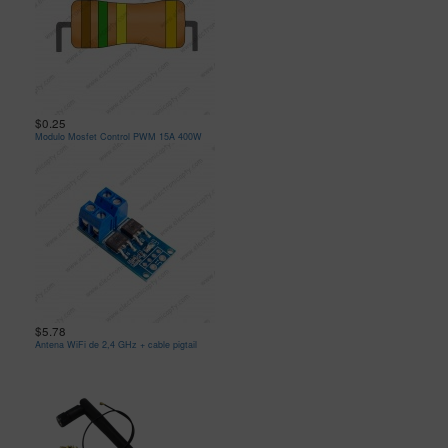
$0.25
Modulo Mosfet Control PWM 15A 400W
$5.78
Antena WiFi de 2,4 GHz + cable pigtail